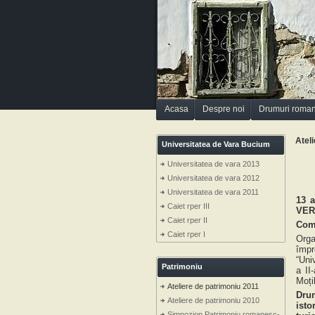
Acasa
Despre noi
Drumuri roma
Atel
Universitatea de Vara Bucium
Universitatea de vara 2013
Universitatea de vara 2012
Universitatea de vara 2011
13 
Caiet rper III
VERN
Caiet rper II
Com
Caiet rper I
Orga
împr
“Uni
Patrimoniu
a II
Moțil
Ateliere de patrimoniu 2011
Drum
Ateliere de patrimoniu 2010
isto
Simpozion Patrimoniu romanesc-