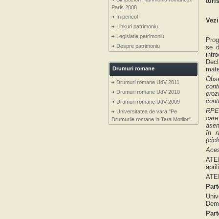
turi
Paris 2008
In pericol
Vezi
Linkuri patrimoniu
Legislatie patrimoniu
Prog
Despre patrimoniu
se d
intr
Decl
Drumuri romane
mate
Obse
Drumuri romane UdV 2011
cont
Drumuri romane UdV 2010
eroz
cont
Drumuri romane UdV 2009
RPER
Universitatea de vara "Pe
care
Drumurile romane in Tara Motilor"
asem
în r
(cic
Aces
ATEL
april
ATEL
Part
Univ
Demo
Part