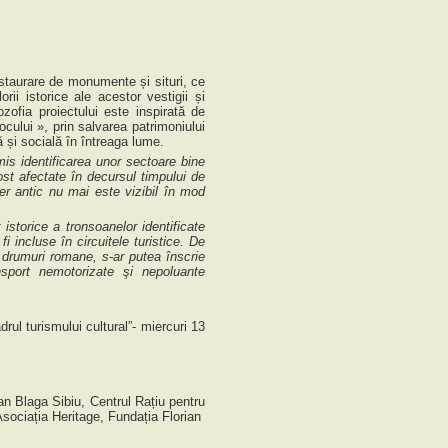
staurare de monumente și situri, ce
ii istorice ale acestor vestigii și
zofia proiectului este inspirată de
ului », prin salvarea patrimoniului
lă și socială în întreaga lume.
mis identificarea unor sectoare bine
st afectate în decursul timpului de
tier antic nu mai este vizibil în mod
storice a tronsoanelor identificate
i incluse în circuitele turistice. De
e drumuri romane, s-ar putea înscrie
ansport nemotorizate şi nepoluante
rul turismului cultural”- miercuri 13
an Blaga Sibiu, Centrul Rațiu pentru
ociația Heritage, Fundația Florian