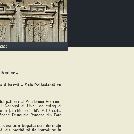
tact
 Moților »
Albastră – Sala Polivalentă cu
ul patronaj al Academiei Române,
 Național al Unirii, ca epilog al
e în Țara Moților”, UdV 2010, ediția
omânesc Drumurile Romane din Țara
 deși prin bogăția de informații
ă, ele merită să fie introduse în