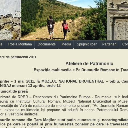
ne
Rosia Montana
Documente
Media
Sprijiniti rper
Parteneri
Con
iere de patrimoniu 2011
Ateliere de Patrimoniu
Expoziție multimedia « Pe Drumurile Romane în Țara
aprilie – 1 mai 2011, la MUZEUL NAȚIONAL BRUKENTHAL – Sibiu, Casa 
ISAJ miercuri 13 aprilie, orele 12
unicat de presă
nizată de RPER – Rencontres du Patrimoine Europe - Roumanie, sub înalt
eună cu Institutul Cultural Roman, Muzeul Național Brukenthal și Muzeul
versității de Vară de restaurare de monumente și situri”, “Pe Drumurile Roman
-a, expoziția multimedia își propune să aducă în scena Patrimoniului R
or și vestigiile limitrofe.
urile romane din Țara Moților sunt puțin cunoscute și necartografiate,
rice pe care le poartă și prin frumusețea zonelor pe care le traverseaz