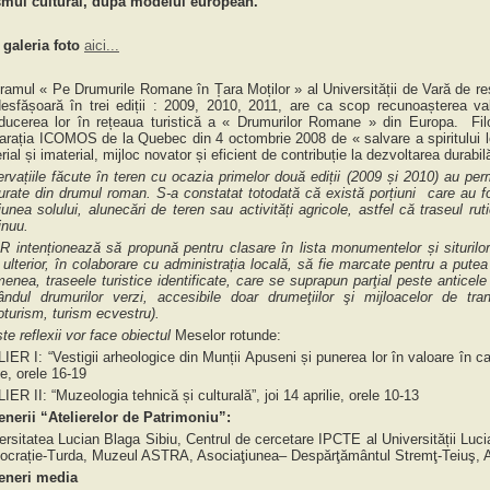
smul cultural
,
după modelul european.
 galeria foto
aici...
ramul « Pe Drumurile Romane în Țara Moților » al Universității de Vară de re
esfășoară în trei ediții : 2009, 2010, 2011, are ca scop recunoașterea valor
oducerea lor în rețeaua turistică a « Drumurilor Romane » din Europa. Filo
arația ICOMOS de la Quebec din 4 octombrie 2008 de « salvare a spiritului loc
rial și imaterial, mijloc novator și eficient de contribuție la dezvoltarea durabi
rvațiile făcute în teren cu ocazia primelor două ediții (2009 și 2010) au per
urate din drumul roman. S-a constatat totodată că există porțiuni care au fo
iunea solului, alunecări de teren sau activități agricole, astfel că traseul ru
inuu.
 intenționează să propună pentru clasare în lista monumentelor și siturilor i
 ulterior, în colaborare cu administrația locală, să fie marcate pentru a putea f
enea, traseele turistice identificate, care se suprapun parţial peste anticel
ândul drumurilor verzi, accesibile doar drumeţiilor şi mijloacelor de tr
loturism, turism ecvestru).
te reflexii vor face obiectul
Meselor rotunde:
IER I: “Vestigii arheologice din Munții Apuseni și punerea lor în valoare în cad
ie, orele 16-19
IER II: “Muzeologia tehnică și culturală”, joi 14 aprilie, orele 10-13
enerii “Atelierelor de Patrimoniu”:
ersitatea Lucian Blaga Sibiu, Centrul de cercetare IPCTE al Universității Luci
crație-Turda, Muzeul ASTRA, Asociaţiunea– Despărţământul Stremţ-Teiuş, As
eneri media