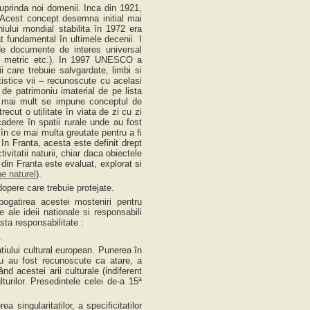
uprinda noi domenii. Inca din 1921,
. Acest concept desemna initial mai
iului mondial stabilita în 1972 era
 fundamental în ultimele decenii. I
de documente de interes universal
lui metric etc.). In 1997 UNESCO a
ii care trebuie salvgardate, limbi si
tistice vii – recunoscute cu acelasi
 de patrimoniu imaterial de pe lista
 mai mult se impune conceptul de
cut o utilitate în viata de zi cu zi
cadere în spatii rurale unde au fost
în ce mai multa greutate pentru a fi
In Franta, acesta este definit drept
ivitatii naturii, chiar daca obiectele
 din Franta este evaluat, explorat si
ne naturel
).
opere care trebuie protejate.
ogatirea acestei mosteniri pentru
e ale ideii nationale si responsabili
sta responsabilitate :
.
atiului cultural european. Punerea în
 nu au fost recunoscute ca atare, a
ând acestei arii culturale (indiferent
turilor. Presedintele celei de-a 15ª
 singularitatilor, a specificitatilor