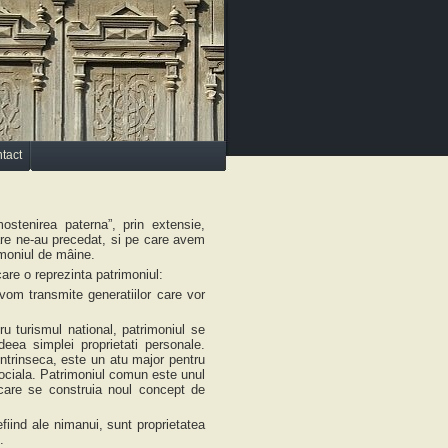
tact
stenirea paterna”, prin extensie,
care ne-au precedat, si pe care avem
rimoniul de mâine.
are o reprezinta patrimoniul:
vom transmite generatiilor care vor
ru turismul national, patrimoniul se
deea simplei proprietati personale.
intrinseca, este un atu major pentru
e sociala. Patrimoniul comun este unul
n care se construia noul concept de
fiind ale nimanui, sunt proprietatea
.