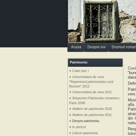
Acasa
Despre noi
Drumuri roma
Patrimoniu
Cuvâ
Caiet rper I
“bun
Universitatea de vara
dato
"Repertoriul patrimoniului rural
Defi
Bucium" 2012
Patr
Universitatea de vara 2011
veni
Simpozion Patrimoniu romanesc-
Most
Paris 2008
afla
Ateliere de patrimoniu 2010
Patr
atra
Ateliere de patrimoniu 2011
din 
Despre patrimoniu
nati
In pericol
Resp
Linkuri patrimoniu
tutu