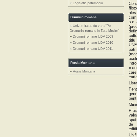
Legislatie patrimoniu
Conc
filo
ales
comp
Drumuri romane
s-a 
Universitatea de vara "Pe
(pre
Drumurile romane in Tara Motilor"
defi
cult
Drumuri romane UDV 2009
titl
Drumuri romane UDV 2010
UNES
Drumuri romane UDV 2011
patr
(mor
ocol
Rosia Montana
intr
« an
Rosia Montana
care
carto
List
Pent
gene
pent
Mini
Proi
valo
spat
de c
edit
Unif