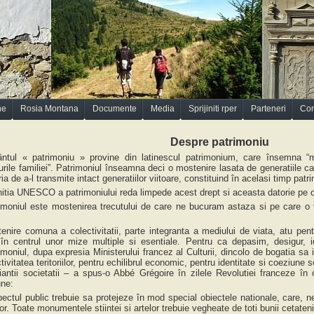
ne
Rosia Montana
Documente
Media
Sprijiniti rper
Parteneri
Con
Despre patrimoniu
ntul « patrimoniu » provine din latinescul patrimonium, care însemna “mo
urile familiei”. Patrimoniul înseamna deci o mostenire lasata de generatiile 
ria de a-l transmite intact generatiilor viitoare, constituind în acelasi timp pat
nitia UNESCO a patrimoniului reda limpede acest drept si aceasta datorie pe c
imoniul este mostenirea trecutului de care ne bucuram astaza si pe care o 
.
enire comuna a colectivitatii, parte integranta a mediului de viata, atu pent
 în centrul unor mize multiple si esentiale. Pentru ca depasim, desigur, i
imoniul, dupa expresia Ministerului francez al Culturii, dincolo de bogatia sa 
ctivitatea teritoriilor, pentru echilibrul economic, pentru identitate si coeziun
liantii societatii – a spus-o Abbé Grégoire în zilele Revolutiei franceze î
une:
ectul public trebuie sa protejeze în mod special obiectele nationale, care, ne
ror. Toate monumentele stiintei si artelor trebuie vegheate de toti bunii cetateni