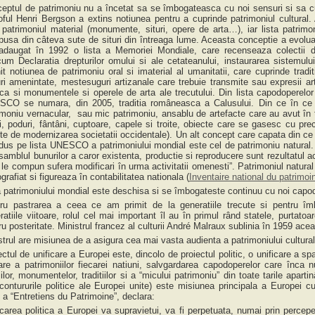
eptul de patrimoniu nu a încetat sa se îmbogateasca cu noi sensuri si sa c
zoful Henri Bergson a extins notiunea pentru a cuprinde patrimoniul cultural
 patrimoniul material (monumente, situri, opere de arta…), iar lista patrimon
usa din câteva sute de situri din întreaga lume. Aceasta conceptie a evoluat
adaugat în 1992 o lista a Memoriei Mondiale, care recenseaza colectii 
cum Declaratia drepturilor omului si ale cetateanului, instaurarea sistemu
nit notiunea de patrimoniu oral si imaterial al umanitatii, care cuprinde tradit
uri amenintate, mestesuguri artizanale care trebuie transmite sau expresii ar
u ca si monumentele si operele de arta ale trecutului. Din lista capodoperelor
CO se numara, din 2005, traditia româneasca a Calusului. Din ce în ce
imoniu vernacular, sau mic patrimoniu, ansablu de artefacte care au avut în tre
i, poduri, fântâni, cuptoare, capele si troite, obiecte care se gasesc cu pre
ite de modernizarea societatii occidentale). Un alt concept care capata din ce 
odus pe lista UNESCO a patrimoniului mondial este cel de patrimoniu natural. 
samblul bunurilor a caror existenta, productie si reproducere sunt rezultatul act
 le compun sufera modificari în urma activitatii omenesti”. Patrimoniul natural
grafiat si figureaza în contabilitatea nationala (
Inventaire national du patrimoi
a patrimoniului mondial este deschisa si se îmbogateste continuu cu noi capod
ru pastrarea a ceea ce am primit de la generatiile trecute si pentru îmb
ratiile viitoare, rolul cel mai important îl au în primul rând statele, purtatoar
ru posteritate. Ministrul francez al culturii André Malraux sublinia în 1959 acea
strul are misiunea de a asigura cea mai vasta audienta a patrimoniului cultural
ectul de unificare a Europei este, dincolo de proiectul politic, o unificare a sp
are a patrimoniilor fiecarei natiuni, salvgardarea capodoperelor care înca
iilor, monumentelor, traditiilor si a “micului patrimoniu” din toate tarile apartin
ontururile politice ale Europei unite) este misiunea principala a Europei cul
ii a “Entretiens du Patrimoine”, declara:
icarea politica a Europei va supravietui, va fi perpetuata, numai prin perceperea